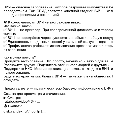
ВИЧ — опасное заболевание, которое разрушает иммунитет и бе
последствиям. Так, СПИД является конечной стадией ВИЧ — че
перед инфекциями и онкологией.
💔 К сожалению, от ВИЧ не застрахован никто.
Что важно знать?
✅ ВИЧ — не приговор. При своевременной диагностике и терап
жизнью.
✅ ВИЧ не передаётся через рукопожатия, объятия, общую посуду
✅ Единственный надёжный способ узнать свой статус — сдать тес
✅ Профилактика работает: использование презервативов и сте
от заражения.
Как можно помочь?
Пройдите тестирование. Это просто, анонимно и важно для ваше
Расскажите другим. Поделитесь этой информацией с друзьями —
Поддержите НКО. Многие организации помогают людям с ВИЧ, и
пожертвования.
Будьте толерантными. Люди с ВИЧ — такие же члены общества. 
осуждать.
Представляете — практически всю базовую информацию о ВИЧ м
Ссылка для просмотра и скачивания:
▶ Смотреть:
rutube.ru/video/4344...
📥 Скачать:
disk.yandex.ru/i/ho0HjiI1...