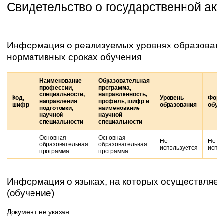
Свидетельство о государственной а
Информация о реализуемых уровнях образован
нормативных сроках обучения
Наименование
Образовательная
профессии,
программа,
специальности,
направленность,
Код,
Уровень
Фо
направления
профиль, шифр и
шифр
образования
об
подготовки,
наименование
научной
научной
специальности
специальности
Основная
Основная
Не
Не
образовательная
образовательная
используется
ис
программа
программа
Информация о языках, на которых осуществля
(обучение)
Документ не указан