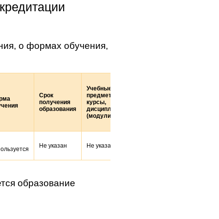
ккредитации
ия, о формах обучения,
Учебные
Срок
предметы,
рма
получения
курсы,
Практики
учения
образования
дисциплины
(модули)
Не
Не указан
Не указаны
пользуется
указаны
ется образование